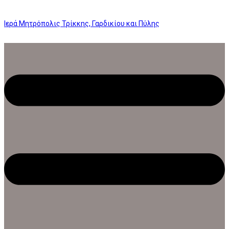
Ιερά Μητρόπολις Τρίκκης, Γαρδικίου και Πύλης