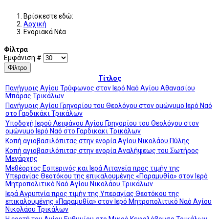
Βρίσκεστε εδώ:
Αρχική
Ενοριακά Νέα
Φίλτρα
Εμφάνιση #
Φίλτρο
Τίτλος
Πανήγυρις Αγίου Τρύφωνος στον Ιερό Ναό Αγίου Αθανασίου
Μπάρας Τρικάλων
Πανήγυρις Αγίου Γρηγορίου του Θεολόγου στον ομώνυμο Ιερό Ναό
στο Γαρδικάκι Τρικάλων
Υποδοχή Ιερού Λειψάνου Αγίου Γρηγορίου του Θεολόγου στον
ομώνυμο Ιερό Ναό στο Γαρδικάκι Τρικάλων
Κοπή αγιοβασιλόπιτας στην ενορία Αγίου Νικολάου Πύλης
Κοπή αγιοβασιλόπιτας στην ενορία Αναλήψεως του Σωτήρος
Μεγάρχης
Μεθέορτος Εσπερινός και Ιερά Λιτανεία προς τιμήν της
Υπεραγίας Θεοτόκου της επικαλουμένης «Παραμυθία» στον Ιερό
Μητροπολιτικό Ναό Αγίου Νικολάου Τρικάλων
Ιερά Αγρυπνία προς τιμήν της Υπεραγίας Θεοτόκου της
επικαλουμένης «Παραμυθία» στον Ιερό Μητροπολιτικό Ναό Αγίου
Νικολάου Τρικάλων
Η εορτή του Αγίου Ευθυμίου στο Μικρό Κεφαλόβρυσο Τρικάλων