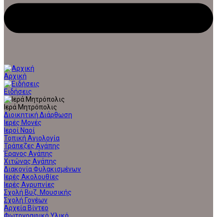
Αρχική
Ειδήσεις
Ιερά Μητρόπολις
Διοικητική Διάρθωση
Ιερές Μονές
Ιεροί Ναοί
Τοπική Αγιολογία
Τράπεζες Αγάπης
Έρανος Αγάπης
Χιτώνας Αγάπης
Διακονία Φυλακισμένων
Ιερές Ακολουθίες
Ιερές Αγρυπνίες
Σχολή Βυζ. Μουσικής
Σχολή Γονέων
Αρχεία Βίντεο
Φωτογραφικό Υλικό