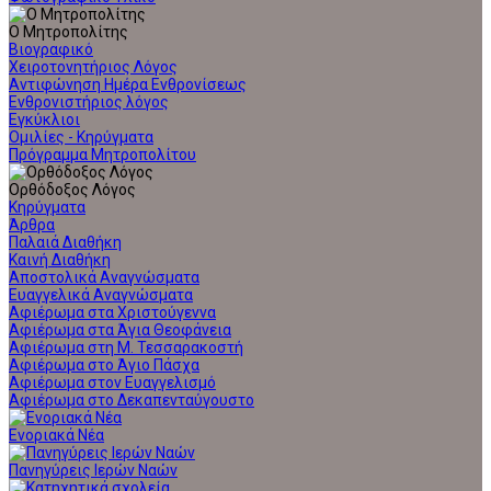
Ο Μητροπολίτης
Βιογραφικό
Χειροτονητήριος Λόγος
Αντιφώνηση Ημέρα Ενθρονίσεως
Ενθρονιστήριος λόγος
Εγκύκλιοι
Ομιλίες - Κηρύγματα
Πρόγραμμα Μητροπολίτου
Ορθόδοξος Λόγος
Κηρύγματα
Άρθρα
Παλαιά Διαθήκη
Καινή Διαθήκη
Αποστολικά Αναγνώσματα
Ευαγγελικά Αναγνώσματα
Αφιέρωμα στα Χριστούγεννα
Αφιέρωμα στα Άγια Θεοφάνεια
Αφιέρωμα στη Μ. Τεσσαρακοστή
Αφιέρωμα στο Άγιο Πάσχα
Αφιέρωμα στον Ευαγγελισμό
Αφιέρωμα στο Δεκαπενταύγουστο
Ενοριακά Νέα
Πανηγύρεις Ιερών Ναών