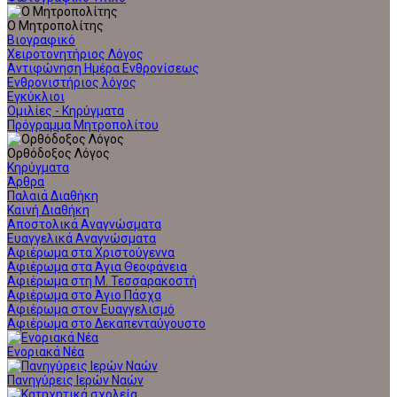
Ο Μητροπολίτης
Βιογραφικό
Χειροτονητήριος Λόγος
Αντιφώνηση Ημέρα Ενθρονίσεως
Ενθρονιστήριος λόγος
Εγκύκλιοι
Ομιλίες - Κηρύγματα
Πρόγραμμα Μητροπολίτου
Ορθόδοξος Λόγος
Κηρύγματα
Άρθρα
Παλαιά Διαθήκη
Καινή Διαθήκη
Αποστολικά Αναγνώσματα
Ευαγγελικά Αναγνώσματα
Αφιέρωμα στα Χριστούγεννα
Αφιέρωμα στα Άγια Θεοφάνεια
Αφιέρωμα στη Μ. Τεσσαρακοστή
Αφιέρωμα στο Άγιο Πάσχα
Αφιέρωμα στον Ευαγγελισμό
Αφιέρωμα στο Δεκαπενταύγουστο
Ενοριακά Νέα
Πανηγύρεις Ιερών Ναών