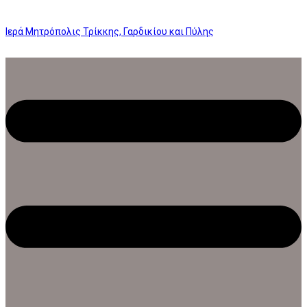
Ιερά Μητρόπολις Τρίκκης, Γαρδικίου και Πύλης