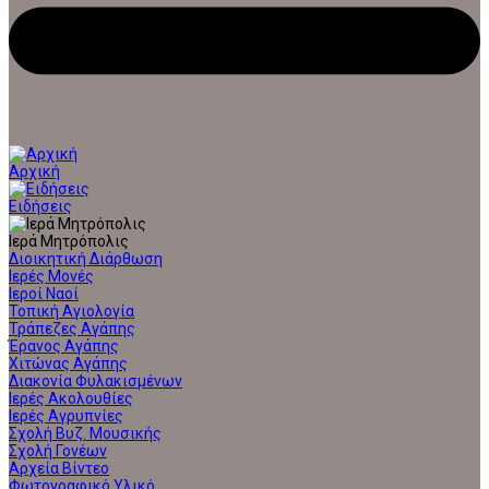
Αρχική
Ειδήσεις
Ιερά Μητρόπολις
Διοικητική Διάρθωση
Ιερές Μονές
Ιεροί Ναοί
Τοπική Αγιολογία
Τράπεζες Αγάπης
Έρανος Αγάπης
Χιτώνας Αγάπης
Διακονία Φυλακισμένων
Ιερές Ακολουθίες
Ιερές Αγρυπνίες
Σχολή Βυζ. Μουσικής
Σχολή Γονέων
Αρχεία Βίντεο
Φωτογραφικό Υλικό