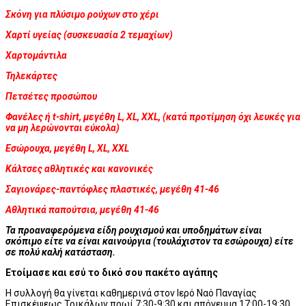
Σκόνη για πλύσιμο ρούχων στο χέρι
Χαρτί υγείας (συσκευασία 2 τεμαχίων)
Χαρτομάντιλα
Τηλεκάρτες
Πετσέτες προσώπου
Φανέλες ή
t
-
shirt
,
μεγέθη
L
,
XL
,
X
Χ
L
, (κατά προτίμηση όχι λευκές για
να μη λερώνονται εύκολα)
Εσώρουχα,
μεγέθη
L
,
XL
,
X
Χ
L
Κάλτσες αθλητικές και κανονικές
Σαγιονάρες-παντόφλες πλαστικές
, μεγέθη 41-46
Αθλητικά παπούτσια, μεγέθη 41-46
Τα προαναφερόμενα είδη ρουχισμού και υποδημάτων είναι
σκόπιμο είτε να είναι καινούργια (τουλάχιστον τα εσώρουχα) είτε
σε πολύ καλή κατάσταση.
Ετοίμασε και εσύ το δικό σου πακέτο αγάπης
Η συλλογή θα γίνεται καθημερινά στον Ιερό Ναό Παναγίας
Επισκέψεως Τρικάλων πρωί 7:30-9:30 και απόγευμα 17:00-19:30.