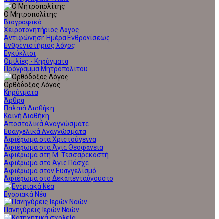
Ο Μητροπολίτης
Βιογραφικό
Χειροτονητήριος Λόγος
Αντιφώνηση Ημέρα Ενθρονίσεως
Ενθρονιστήριος λόγος
Εγκύκλιοι
Ομιλίες - Κηρύγματα
Πρόγραμμα Μητροπολίτου
Ορθόδοξος Λόγος
Κηρύγματα
Άρθρα
Παλαιά Διαθήκη
Καινή Διαθήκη
Αποστολικά Αναγνώσματα
Ευαγγελικά Αναγνώσματα
Αφιέρωμα στα Χριστούγεννα
Αφιέρωμα στα Άγια Θεοφάνεια
Αφιέρωμα στη Μ. Τεσσαρακοστή
Αφιέρωμα στο Άγιο Πάσχα
Αφιέρωμα στον Ευαγγελισμό
Αφιέρωμα στο Δεκαπενταύγουστο
Ενοριακά Νέα
Πανηγύρεις Ιερών Ναών