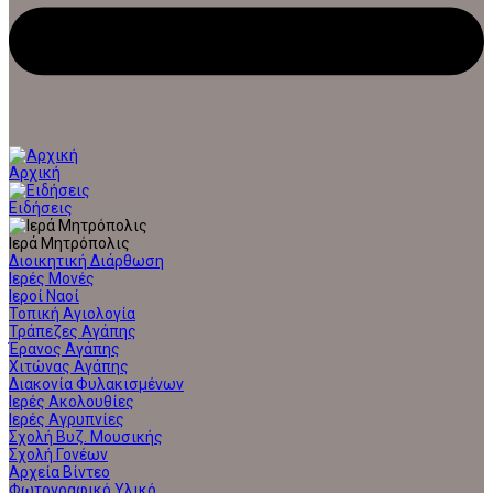
Αρχική
Ειδήσεις
Ιερά Μητρόπολις
Διοικητική Διάρθωση
Ιερές Μονές
Ιεροί Ναοί
Τοπική Αγιολογία
Τράπεζες Αγάπης
Έρανος Αγάπης
Χιτώνας Αγάπης
Διακονία Φυλακισμένων
Ιερές Ακολουθίες
Ιερές Αγρυπνίες
Σχολή Βυζ. Μουσικής
Σχολή Γονέων
Αρχεία Βίντεο
Φωτογραφικό Υλικό