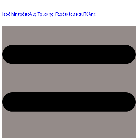
Ιερά Μητρόπολις Τρίκκης, Γαρδικίου και Πύλης