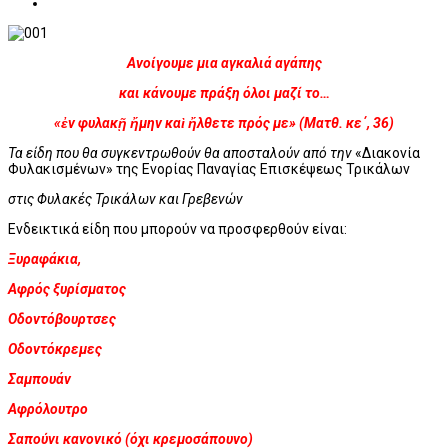
Ανοίγουμε μια αγκαλιά αγάπης
και κάνουμε πράξη όλοι μαζί το…
«ἐν φυλακῇ ἤμην καὶ ἤλθετε πρός με» (Ματθ. κε΄, 36)
Τα είδη που θα συγκεντρωθούν θα αποσταλούν από την
«Διακονία
Φυλακισμένων» της Ενορίας Παναγίας Επισκέψεως Τρικάλων
στις Φυλακές Τρικάλων και Γρεβενών
Ενδεικτικά είδη που μπορούν να προσφερθούν είναι:
Ξυραφάκια,
Αφρός ξυρίσματος
Οδοντόβουρτσες
Οδοντόκρεμες
Σαμπουάν
Αφρόλουτρο
Σαπούνι κανονικό (όχι κρεμοσάπουνο)