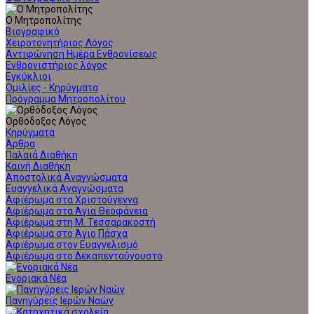
Ο Μητροπολίτης
Βιογραφικό
Χειροτονητήριος Λόγος
Αντιφώνηση Ημέρα Ενθρονίσεως
Ενθρονιστήριος λόγος
Εγκύκλιοι
Ομιλίες - Κηρύγματα
Πρόγραμμα Μητροπολίτου
Ορθόδοξος Λόγος
Κηρύγματα
Άρθρα
Παλαιά Διαθήκη
Καινή Διαθήκη
Αποστολικά Αναγνώσματα
Ευαγγελικά Αναγνώσματα
Αφιέρωμα στα Χριστούγεννα
Αφιέρωμα στα Άγια Θεοφάνεια
Αφιέρωμα στη Μ. Τεσσαρακοστή
Αφιέρωμα στο Άγιο Πάσχα
Αφιέρωμα στον Ευαγγελισμό
Αφιέρωμα στο Δεκαπενταύγουστο
Ενοριακά Νέα
Πανηγύρεις Ιερών Ναών