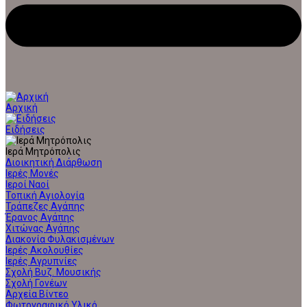
Αρχική
Ειδήσεις
Ιερά Μητρόπολις
Διοικητική Διάρθωση
Ιερές Μονές
Ιεροί Ναοί
Τοπική Αγιολογία
Τράπεζες Αγάπης
Έρανος Αγάπης
Χιτώνας Αγάπης
Διακονία Φυλακισμένων
Ιερές Ακολουθίες
Ιερές Αγρυπνίες
Σχολή Βυζ. Μουσικής
Σχολή Γονέων
Αρχεία Βίντεο
Φωτογραφικό Υλικό