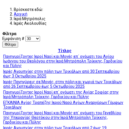
Βρίσκεστε εδώ:
Αρχική
Ιερά Μητρόπολις
Ιερές Ακολουθίες
Φίλτρα
Εμφάνιση #
Φίλτρο
Τίτλος
Πανηγυρίζοντες Ιεροί Ναοί και Μονές επ΄ ονόματι του Αγίου
Ιωάννου του Θεολόγου στην Ιερά Μητρόπολη Τρίκκης, Γαρδικίου
και Πύλης
Ιερές Αγρυπνίες στην πόλη των Τρικάλων από 30 Σεπτεμβρίου
έως 3 Οκτωβρίου 2025
Ιερές Πανηγύρεις σε Μονές, στην πόλη και χωριά των Τρικάλων
από 26 Σεπτεμβρίου έως 5 Οκτωβρίου 2025
Πανηγυρίζοντες Ιεροί Ναοί επ΄ ονόματι της Αγίας Σοφίας στην
Ιερά Μητρόπολη Τρίκκης, Γαρδικίου και Πύλης
ΕΓΚΑΙΝΙΑ Αγίας Τραπέζης Ιερού Ναού Αγίων Αναργύρων Γόμφων
Τρικάλων
Πανηγυρίζοντες Ιεροί Ναοί και Μονές επ΄ ονόματι του Γενεθλίου
της Υπεραγίας Θεοτόκου στην Ιερά Μητρόπολη Τρίκκης,
Γαρδικίου και Πύλης
Ιερές Αγρυπνίες στην πόλη των Τρικάλων από 2 έως 19