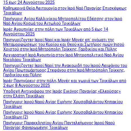
15 έως 24 Αυγούστου 2025
Καθημερινά Θεία Λειτουργία στον Ιερό Ναό Παναγίας Επισκέψεως
Τρικάλων
Πανήγυρις Αγίου Καλλινίκου Μητροπολίτου Εδέσσης στον Ιερό
Ναό Αγίου Κοσμά του Αιτωλού Τρικάλων
Ιερές Αγρυπνίες στην πόλη των Τρικάλων από 5 έως 14
Αυγούστου 2025
Πανηγυρίζοντες Ιεροί Ναοί και Ιερές Μονές επ΄ ονόματι της
Μεταμορφώσεως του Κυρίου και Θεού και Σωτήρος ημών Ιησού
Χριστού στην Ιερά Μητρόπολη Τρίκκης, Γαρδικίου και Πύλης
Αρχιερατική Ιερά Αγρυπνία στον Ιερό Μητροπολιτικό Ναό Αγίου
Νικολάου Τρικάλων
Πανηγυρίζοντες Ιεροί Ναοί την Ανακομιδή του Ιερού Λειψάνου του
Αγίου Πρωτομάρτυρος Στεφάνου στην Ιερά Μητρόπολη Τρίκκης,
Γαρδικίου και Πύλης
Ιερές Πανηγύρεις στην πόλη, Μονές και χωριά των Τρικάλων από
2 έως 8 Αυγούστου 2025
Υποδοχή Αντιγράφου της Ιεράς Εικόνος Παναγίας «Ελεούσας»
στην Ελάτη Τρικάλων
Πανήγυρις Ιερού Ναού Αγίας Ειρήνης Χρυσοβαλάντου Κηπακίου
Τρικάλων
Πανήγυρις Ιερού Ναού Αγίας Ειρήνης Χρυσοβαλάντου Κηπακίου
Τρικάλων (2)
Πανήγυρις Παρεκκλησίου Αγίου Παντελεήμονος Ιερού Ναού
Παναγίας Φανερωμένης Τρικάλων