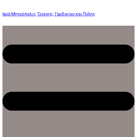
Ιερά Μητρόπολις Τρίκκης, Γαρδικίου και Πύλης