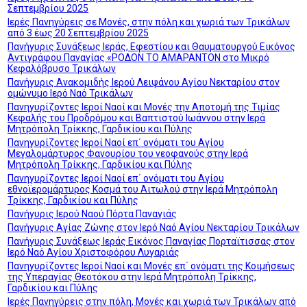
Σεπτεμβρίου 2025
Ιερές Πανηγύρεις σε Μονές, στην πόλη και χωριά των Τρικάλων
από 3 έως 20 Σεπτεμβρίου 2025
Πανήγυρις Συνάξεως Ιεράς, Εφεστίου και Θαυματουργού Εικόνος
Αντιγράφου Παναγίας «ΡΟΔΟΝ ΤΟ ΑΜΑΡΑΝΤΟΝ στο Μικρό
Κεφαλόβρυσο Τρικάλων
Πανήγυρις Ανακομιδής Ιερού Λειψάνου Αγίου Νεκταρίου στον
ομώνυμο Ιερό Ναό Τρικάλων
Πανηγυρίζοντες Ιεροί Ναοί και Μονές την Αποτομή της Τιμίας
Κεφαλής του Προδρόμου και Βαπτιστού Ιωάννου στην Ιερά
Μητρόπολη Τρίκκης, Γαρδικίου και Πύλης
Πανηγυρίζοντες Ιεροί Ναοί επ΄ ονόματι του Αγίου
Μεγαλομάρτυρος Φανουρίου του νεοφανούς στην Ιερά
Μητρόπολη Τρίκκης, Γαρδικίου και Πύλης
Πανηγυρίζοντες Ιεροί Ναοί επ΄ ονόματι του Αγίου
εθνοϊερομάρτυρος Κοσμά του Αιτωλού στην Ιερά Μητρόπολη
Τρίκκης, Γαρδικίου και Πύλης
Πανήγυρις Ιερού Ναού Πόρτα Παναγιάς
Πανήγυρις Αγίας Ζώνης στον Ιερό Ναό Αγίου Νεκταρίου Τρικάλων
Πανήγυρις Συνάξεως Ιεράς Εικόνος Παναγίας Πορταϊτισσας στον
Ιερό Ναό Αγίου Χριστοφόρου Λυγαριάς
Πανηγυρίζοντες Ιεροί Ναοί και Μονές επ΄ ονόματι της Κοιμήσεως
της Υπεραγίας Θεοτόκου στην Ιερά Μητρόπολη Τρίκκης,
Γαρδικίου και Πύλης
Ιερές Πανηγύρεις στην πόλη, Μονές και χωριά των Τρικάλων από