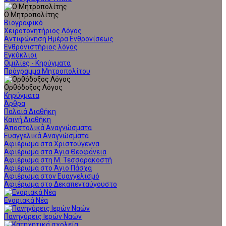
Ο Μητροπολίτης
Βιογραφικό
Χειροτονητήριος Λόγος
Αντιφώνηση Ημέρα Ενθρονίσεως
Ενθρονιστήριος λόγος
Εγκύκλιοι
Ομιλίες - Κηρύγματα
Πρόγραμμα Μητροπολίτου
Ορθόδοξος Λόγος
Κηρύγματα
Άρθρα
Παλαιά Διαθήκη
Καινή Διαθήκη
Αποστολικά Αναγνώσματα
Ευαγγελικά Αναγνώσματα
Αφιέρωμα στα Χριστούγεννα
Αφιέρωμα στα Άγια Θεοφάνεια
Αφιέρωμα στη Μ. Τεσσαρακοστή
Αφιέρωμα στο Άγιο Πάσχα
Αφιέρωμα στον Ευαγγελισμό
Αφιέρωμα στο Δεκαπενταύγουστο
Ενοριακά Νέα
Πανηγύρεις Ιερών Ναών