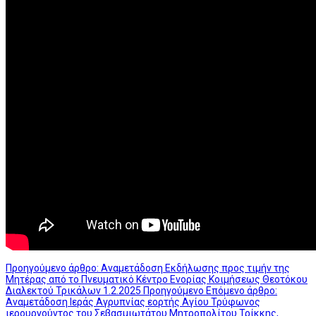
Προηγούμενο άρθρο: Αναμετάδοση Εκδήλωσης προς τιμήν της
Μητέρας από το Πνευματικό Κέντρο Ενορίας Κοιμήσεως Θεοτόκου
Διαλεκτού Τρικάλων 1.2.2025
Προηγούμενο
Επόμενο άρθρο:
Αναμετάδοση Ιεράς Αγρυπνίας εορτής Αγίου Τρύφωνος
ιερουργούντος του Σεβασμιωτάτου Μητροπολίτου Τρίκκης,