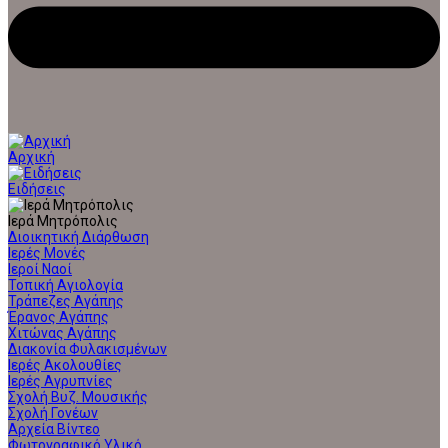
Αρχική
Ειδήσεις
Ιερά Μητρόπολις
Διοικητική Διάρθωση
Ιερές Μονές
Ιεροί Ναοί
Τοπική Αγιολογία
Τράπεζες Αγάπης
Έρανος Αγάπης
Χιτώνας Αγάπης
Διακονία Φυλακισμένων
Ιερές Ακολουθίες
Ιερές Αγρυπνίες
Σχολή Βυζ. Μουσικής
Σχολή Γονέων
Αρχεία Βίντεο
Φωτογραφικό Υλικό