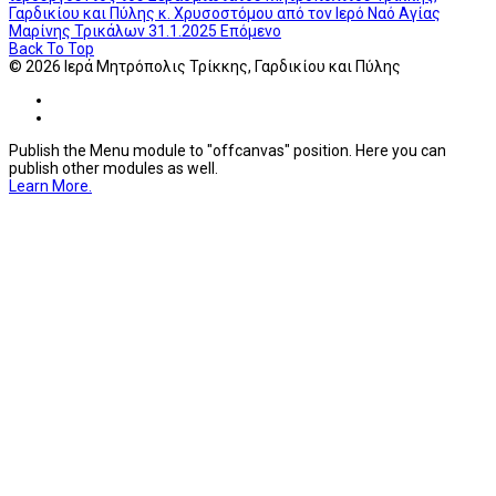
Γαρδικίου και Πύλης κ. Χρυσοστόμου από τον Ιερό Ναό Αγίας
Μαρίνης Τρικάλων 31.1.2025
Επόμενο
Back To Top
© 2026 Ιερά Μητρόπολις Τρίκκης, Γαρδικίου και Πύλης
Publish the Menu module to "offcanvas" position. Here you can
publish other modules as well.
Learn More.