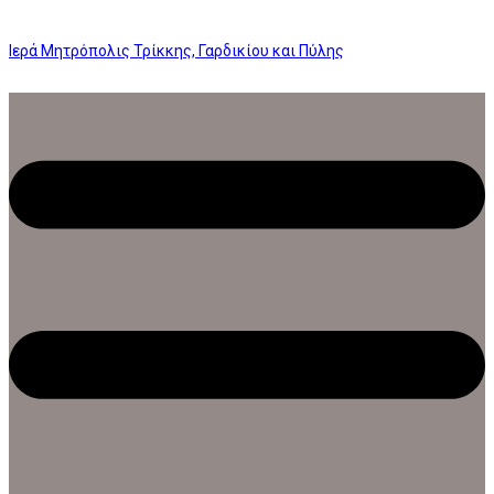
Ιερά Μητρόπολις Τρίκκης, Γαρδικίου και Πύλης