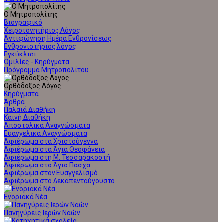
Ο Μητροπολίτης
Βιογραφικό
Χειροτονητήριος Λόγος
Αντιφώνηση Ημέρα Ενθρονίσεως
Ενθρονιστήριος λόγος
Εγκύκλιοι
Ομιλίες - Κηρύγματα
Πρόγραμμα Μητροπολίτου
Ορθόδοξος Λόγος
Κηρύγματα
Άρθρα
Παλαιά Διαθήκη
Καινή Διαθήκη
Αποστολικά Αναγνώσματα
Ευαγγελικά Αναγνώσματα
Αφιέρωμα στα Χριστούγεννα
Αφιέρωμα στα Άγια Θεοφάνεια
Αφιέρωμα στη Μ. Τεσσαρακοστή
Αφιέρωμα στο Άγιο Πάσχα
Αφιέρωμα στον Ευαγγελισμό
Αφιέρωμα στο Δεκαπενταύγουστο
Ενοριακά Νέα
Πανηγύρεις Ιερών Ναών