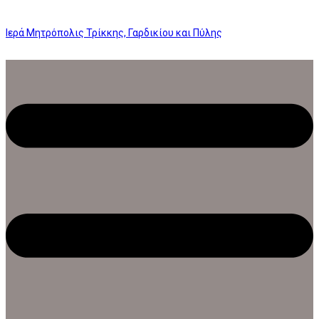
Ιερά Μητρόπολις Τρίκκης, Γαρδικίου και Πύλης