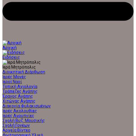
Αρχική
Ειδήσεις
Ιερά Μητρόπολις
Διοικητική Διάρθωση
Ιερές Μονές
Ιεροί Ναοί
Τοπική Αγιολογία
Τράπεζες Αγάπης
Έρανος Αγάπης
Χιτώνας Αγάπης
Διακονία Φυλακισμένων
Ιερές Ακολουθίες
Ιερές Αγρυπνίες
Σχολή Βυζ. Μουσικής
Σχολή Γονέων
Αρχεία Βίντεο
Φωτογραφικό Υλικό