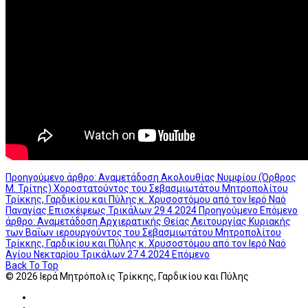
Προηγούμενο άρθρο: Αναμετάδοση Ακολουθίας Νυμφίου (Όρθρος
Μ. Τρίτης) Χοροστατούντος του Σεβασμιωτάτου Μητροπολίτου
Τρίκκης, Γαρδικίου και Πύλης κ. Χρυσοστόμου από τον Ιερό Ναό
Παναγίας Επισκέψεως Τρικάλων 29.4.2024
Προηγούμενο
Επόμενο
άρθρο: Αναμετάδοση Αρχιερατικής Θείας Λειτουργίας Κυριακής
των Βαΐων ιερουργούντος του Σεβασμιωτάτου Μητροπολίτου
Τρίκκης, Γαρδικίου και Πύλης κ. Χρυσοστόμου από τον Ιερό Ναό
Αγίου Νεκταρἰου Τρικάλων 27.4.2024
Επόμενο
Back To Top
© 2026 Ιερά Μητρόπολις Τρίκκης, Γαρδικίου και Πύλης