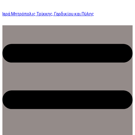
Ιερά Μητρόπολις Τρίκκης, Γαρδικίου και Πύλης