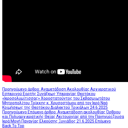
Προηγούμενο άρθρο: Αναμετάδοση Ακολουθίας Αρχιερατικού
Εσπερινού Εορτής Συνάξεως Υπεραγίας Θεοτόκου
«Ιεροσολυμίτισσας» Χοροστατούντος του Σεβασμιωτάτου
Μητροπολίτου Τρίκκης κ. Χρυσοστόμου από τον Ιερό Ναό
Κοιμήσεως της Θεοτόκου Διαλεκτού Τρικάλων 24.6.2025
Προηγούμενο
Επόμενο άρθρο: Αναμετάδοση ακολουθίας Όρθρου
και Πολυαρχιερατικής Θείας Λειτουργίας από την Πανηγυρίζουσα
Ιερά Μονή Παναγίας Ελεούσης Ξυνιάδος 21.6.2025
Επόμενο
Back To Top