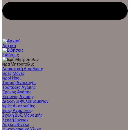
Αρχική
Ειδήσεις
Ιερά Μητρόπολις
Διοικητική Διάρθωση
Ιερές Μονές
Ιεροί Ναοί
Τοπική Αγιολογία
Τράπεζες Αγάπης
Έρανος Αγάπης
Χιτώνας Αγάπης
Διακονία Φυλακισμένων
Ιερές Ακολουθίες
Ιερές Αγρυπνίες
Σχολή Βυζ. Μουσικής
Σχολή Γονέων
Αρχεία Βίντεο
Φωτογραφικό Υλικό