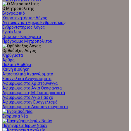
Ο Μητροπολίτης
Βιογραφικό
Χειροτονητήριος Λόγος
Αντιφώνηση Ημέρα Ενθρονίσεως
Ενθρονιστήριος λόγος
Εγκύκλιοι
Ομιλίες - Κηρύγματα
Πρόγραμμα Μητροπολίτου
Ορθόδοξος Λόγος
Κηρύγματα
Άρθρα
Παλαιά Διαθήκη
Καινή Διαθήκη
Αποστολικά Αναγνώσματα
Ευαγγελικά Αναγνώσματα
Αφιέρωμα στα Χριστούγεννα
Αφιέρωμα στα Άγια Θεοφάνεια
Αφιέρωμα στη Μ. Τεσσαρακοστή
Αφιέρωμα στο Άγιο Πάσχα
Αφιέρωμα στον Ευαγγελισμό
Αφιέρωμα στο Δεκαπενταύγουστο
Ενοριακά Νέα
Πανηγύρεις Ιερών Ναών