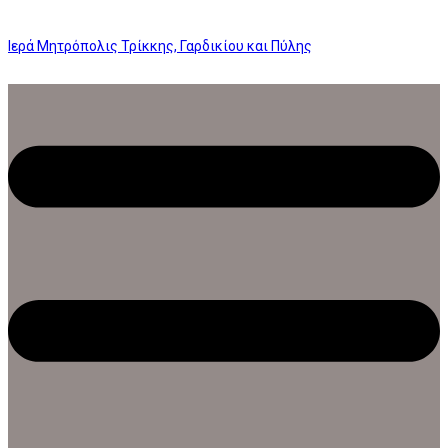
Ιερά Μητρόπολις Τρίκκης, Γαρδικίου και Πύλης