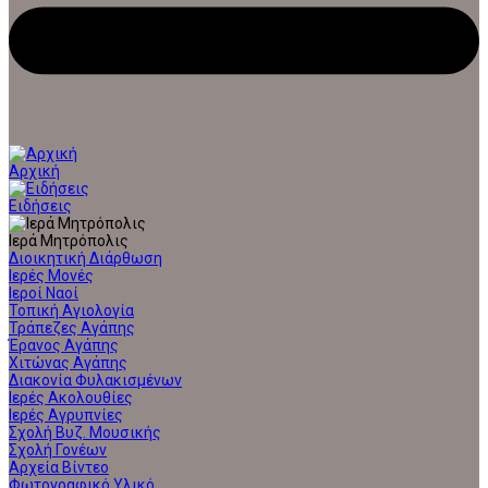
Αρχική
Ειδήσεις
Ιερά Μητρόπολις
Διοικητική Διάρθωση
Ιερές Μονές
Ιεροί Ναοί
Τοπική Αγιολογία
Τράπεζες Αγάπης
Έρανος Αγάπης
Χιτώνας Αγάπης
Διακονία Φυλακισμένων
Ιερές Ακολουθίες
Ιερές Αγρυπνίες
Σχολή Βυζ. Μουσικής
Σχολή Γονέων
Αρχεία Βίντεο
Φωτογραφικό Υλικό