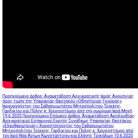
Προηγούμενο άρθρο: Αναμετάδοση Αρχιερατικής Ιεράς Αγρυπνίας
προς τιμήν της Υπεραγίας Θεοτόκου «Οδηγήτριας Γκούρας»
Ιερουργούντος του Σεβασμιωτάτου Μητροπολίτου Τρίκκης,
Γαρδικίου και Πύλης κ. Χρυσοστόμου από την ομώνυμη Ιερά Μονή
19.6.2025
Προηγούμενο
Επόμενο άρθρο: Αναμετάδοση Ακολουθίας
Αρχιερατικού Εσπερινού Εορτής Συνάξεως Υπεραγίας Θεοτόκου
«Ελευθερώτριας» Χοροστατούντος του Σεβασμιωτάτου
Μητροπολίτου Τρίκκης, Γαρδικίου και Πύλης κ. Χρυσοστόμου από
τον Ιερό Ναό Αγίων Κωνσταντίνου και Ελένης Τρικάλων 10.6.2025