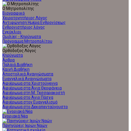
Ο Μητροπολίτης
Βιογραφικό
Χειροτονητήριος Λόγος
Αντιφώνηση Ημέρα Ενθρονίσεως
Ενθρονιστήριος λόγος
Εγκύκλιοι
Ομιλίες - Κηρύγματα
Πρόγραμμα Μητροπολίτου
Ορθόδοξος Λόγος
Κηρύγματα
Άρθρα
Παλαιά Διαθήκη
Καινή Διαθήκη
Αποστολικά Αναγνώσματα
Ευαγγελικά Αναγνώσματα
Αφιέρωμα στα Χριστούγεννα
Αφιέρωμα στα Άγια Θεοφάνεια
Αφιέρωμα στη Μ. Τεσσαρακοστή
Αφιέρωμα στο Άγιο Πάσχα
Αφιέρωμα στον Ευαγγελισμό
Αφιέρωμα στο Δεκαπενταύγουστο
Ενοριακά Νέα
Πανηγύρεις Ιερών Ναών