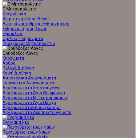
Ο Μητροπολίτης
Βιογραφικό
Χειροτονητήριος Λόγος
Αντιφώνηση Ημέρα Ενθρονίσεως
Ενθρονιστήριος λόγος
Εγκύκλιοι
Ομιλίες - Κηρύγματα
Πρόγραμμα Μητροπολίτου
Ορθόδοξος Λόγος
Κηρύγματα
Άρθρα
Παλαιά Διαθήκη
Καινή Διαθήκη
Αποστολικά Αναγνώσματα
Ευαγγελικά Αναγνώσματα
Αφιέρωμα στα Χριστούγεννα
Αφιέρωμα στα Άγια Θεοφάνεια
Αφιέρωμα στη Μ. Τεσσαρακοστή
Αφιέρωμα στο Άγιο Πάσχα
Αφιέρωμα στον Ευαγγελισμό
Αφιέρωμα στο Δεκαπενταύγουστο
Ενοριακά Νέα
Πανηγύρεις Ιερών Ναών