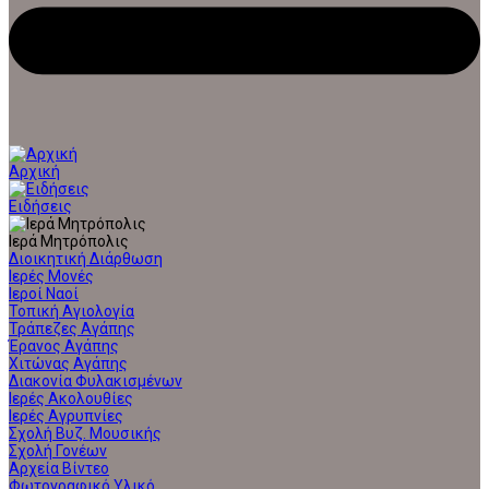
Αρχική
Ειδήσεις
Ιερά Μητρόπολις
Διοικητική Διάρθωση
Ιερές Μονές
Ιεροί Ναοί
Τοπική Αγιολογία
Τράπεζες Αγάπης
Έρανος Αγάπης
Χιτώνας Αγάπης
Διακονία Φυλακισμένων
Ιερές Ακολουθίες
Ιερές Αγρυπνίες
Σχολή Βυζ. Μουσικής
Σχολή Γονέων
Αρχεία Βίντεο
Φωτογραφικό Υλικό