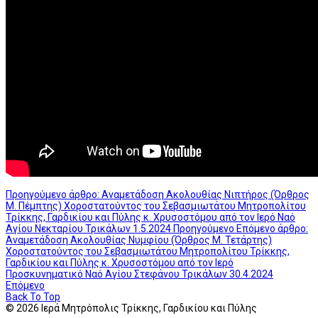
Προηγούμενο άρθρο: Αναμετάδοση Ακολουθίας Νιπτήρος (Όρθρος
Μ. Πέμπτης) Χοροστατούντος του Σεβασμιωτάτου Μητροπολίτου
Τρίκκης, Γαρδικίου και Πύλης κ. Χρυσοστόμου από τον Ιερό Ναό
Αγίου Νεκταρίου Τρικάλων 1.5.2024
Προηγούμενο
Επόμενο άρθρο:
Αναμετάδοση Ακολουθίας Νυμφίου (Όρθρος Μ. Τετάρτης)
Χοροστατούντος του Σεβασμιωτάτου Μητροπολίτου Τρίκκης,
Γαρδικίου και Πύλης κ. Χρυσοστόμου από τον Ιερό
Προσκυνηματικό Ναό Αγίου Στεφάνου Τρικάλων 30.4.2024
Επόμενο
Back To Top
© 2026 Ιερά Μητρόπολις Τρίκκης, Γαρδικίου και Πύλης