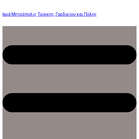
Ιερά Μητρόπολις Τρίκκης, Γαρδικίου και Πύλης