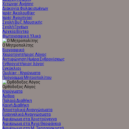
Χιτώνας Αγάπης
Διακονία Φυλακισμένων
Ιερές Ακολουθίες
Ιερές Αγρυπνίες
Σχολή Βυζ. Μουσικής
Σχολή Γονέων
Αρχεία Βίντεο
Φωτογραφικό Υλικό
Ο Μητροπολίτης
Βιογραφικό
Χειροτονητήριος Λόγος
Αντιφώνηση Ημέρα Ενθρονίσεως
Ενθρονιστήριος λόγος
Εγκύκλιοι
Ομιλίες - Κηρύγματα
Πρόγραμμα Μητροπολίτου
Ορθόδοξος Λόγος
Κηρύγματα
Άρθρα
Παλαιά Διαθήκη
Καινή Διαθήκη
Αποστολικά Αναγνώσματα
Ευαγγελικά Αναγνώσματα
Αφιέρωμα στα Χριστούγεννα
Αφιέρωμα στα Άγια Θεοφάνεια
Αφιέρωμα στη Μ. Τεσσαρακοστή