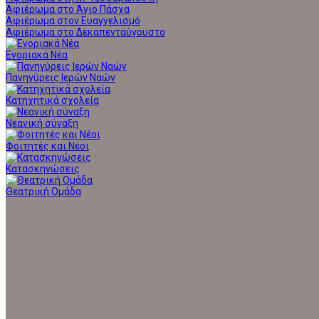
Αφιέρωμα στο Άγιο Πάσχα
Αφιέρωμα στον Ευαγγελισμό
Αφιέρωμα στο Δεκαπενταύγουστο
Ενοριακά Νέα
Πανηγύρεις Ιερών Ναών
Κατηχητικά σχολεία
Νεανική σύναξη
Φοιτητές και Νέοι
Κατασκηνώσεις
Θεατρική Ομάδα