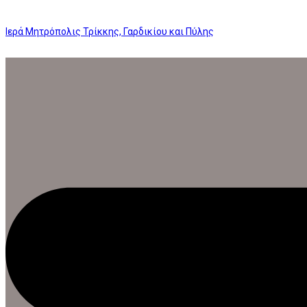
Ιερά Μητρόπολις Τρίκκης, Γαρδικίου και Πύλης