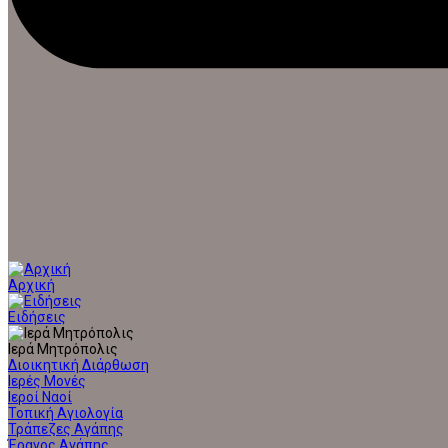
Αρχική
Ειδήσεις
Ιερά Μητρόπολις
Διοικητική Διάρθωση
Ιερές Μονές
Ιεροί Ναοί
Τοπική Αγιολογία
Τράπεζες Αγάπης
Έρανος Αγάπης