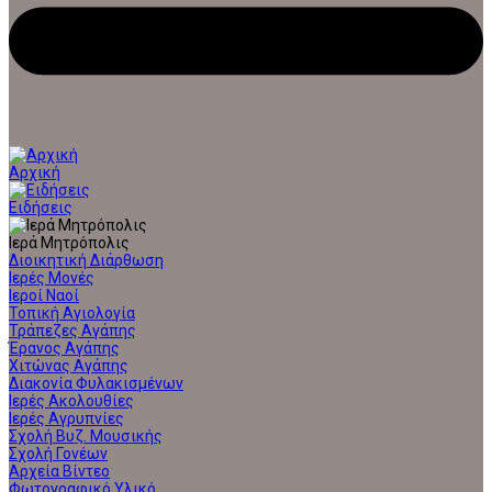
Αρχική
Ειδήσεις
Ιερά Μητρόπολις
Διοικητική Διάρθωση
Ιερές Μονές
Ιεροί Ναοί
Τοπική Αγιολογία
Τράπεζες Αγάπης
Έρανος Αγάπης
Χιτώνας Αγάπης
Διακονία Φυλακισμένων
Ιερές Ακολουθίες
Ιερές Αγρυπνίες
Σχολή Βυζ. Μουσικής
Σχολή Γονέων
Αρχεία Βίντεο
Φωτογραφικό Υλικό