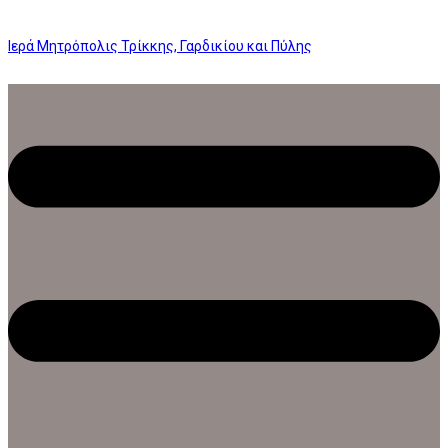
Ιερά Μητρόπολις Τρίκκης, Γαρδικίου και Πύλης