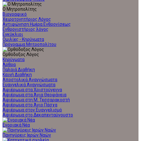
Ο Μητροπολίτης
Βιογραφικό
Χειροτονητήριος Λόγος
Αντιφώνηση Ημέρα Ενθρονίσεως
Ενθρονιστήριος λόγος
Εγκύκλιοι
Ομιλίες - Κηρύγματα
Πρόγραμμα Μητροπολίτου
Ορθόδοξος Λόγος
Κηρύγματα
Άρθρα
Παλαιά Διαθήκη
Καινή Διαθήκη
Αποστολικά Αναγνώσματα
Ευαγγελικά Αναγνώσματα
Αφιέρωμα στα Χριστούγεννα
Αφιέρωμα στα Άγια Θεοφάνεια
Αφιέρωμα στη Μ. Τεσσαρακοστή
Αφιέρωμα στο Άγιο Πάσχα
Αφιέρωμα στον Ευαγγελισμό
Αφιέρωμα στο Δεκαπενταύγουστο
Ενοριακά Νέα
Πανηγύρεις Ιερών Ναών