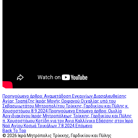
Προηγούμενο άρθρο: Αναμετάδοση Εγκαινίων Διασαλευθείσης
Αγίας Τραπέζης Ιεράς Μονής Ορφανού Οιχαλίας υπό του
Σεβασμιωτάτου Μητροπολίτου Τρίκκης, Γαρδικίου και Πύλης κ.
Χρυσοστόμου 8.9.2024
Προηγούμενο
Επόμενο άρθρο: Ομιλία
Αρχιδιακόνου Ιεράς Μητροπόλεως Τρίκκης, Γαρδικίου και Πύλης
π. Χρυσοστόμου Κοτίδη για τον Άγιο Καλλίνικο Εδέσσης στον Ιερό
Ναό Αγίου Κοσμά Τρικάλων 7.8.2024
Επόμενο
Back To Top
© 2026 Ιερά Μητρόπολις Τρίκκης, Γαρδικίου και Πύλης