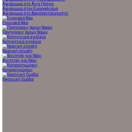
Αφιέρωμα στο Άγιο Πάσχα
Αφιέρωμα στον Ευαγγελισμό
Αφιέρωμα στο Δεκαπενταύγουστο
Ενοριακά Νέα
Πανηγύρεις Ιερών Ναών
Κατηχητικά σχολεία
Νεανική σύναξη
Φοιτητές και Νέοι
Κατασκηνώσεις
Θεατρική Ομάδα