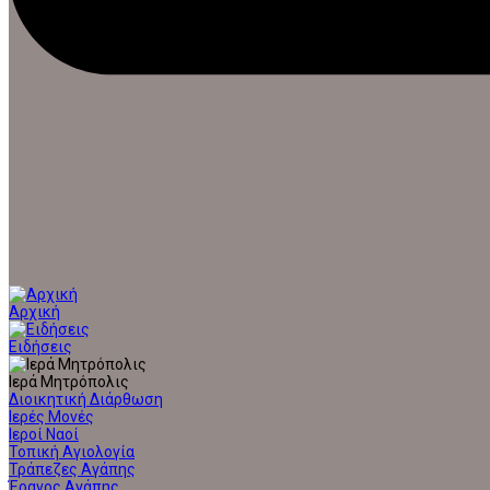
Αρχική
Ειδήσεις
Ιερά Μητρόπολις
Διοικητική Διάρθωση
Ιερές Μονές
Ιεροί Ναοί
Τοπική Αγιολογία
Τράπεζες Αγάπης
Έρανος Αγάπης