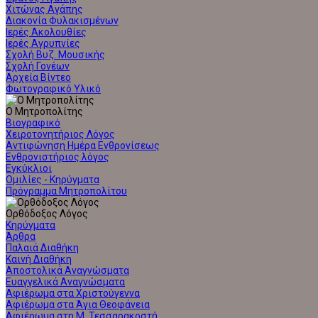
Χιτώνας Αγάπης
Διακονία Φυλακισμένων
Ιερές Ακολουθίες
Ιερές Αγρυπνίες
Σχολή Βυζ. Μουσικής
Σχολή Γονέων
Αρχεία Βίντεο
Φωτογραφικό Υλικό
Ο Μητροπολίτης
Βιογραφικό
Χειροτονητήριος Λόγος
Αντιφώνηση Ημέρα Ενθρονίσεως
Ενθρονιστήριος λόγος
Εγκύκλιοι
Ομιλίες - Κηρύγματα
Πρόγραμμα Μητροπολίτου
Ορθόδοξος Λόγος
Κηρύγματα
Άρθρα
Παλαιά Διαθήκη
Καινή Διαθήκη
Αποστολικά Αναγνώσματα
Ευαγγελικά Αναγνώσματα
Αφιέρωμα στα Χριστούγεννα
Αφιέρωμα στα Άγια Θεοφάνεια
Αφιέρωμα στη Μ. Τεσσαρακοστή