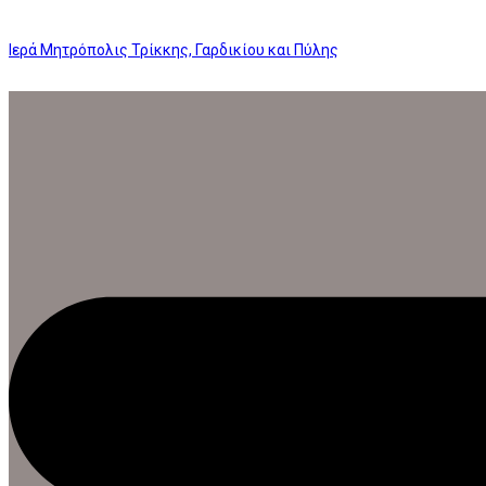
Ιερά Μητρόπολις Τρίκκης, Γαρδικίου και Πύλης