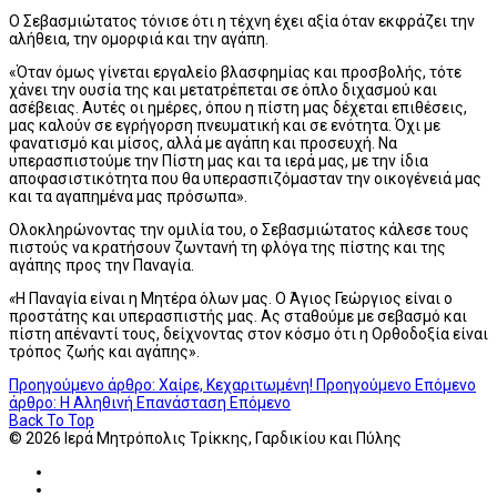
Ο Σεβασμιώτατος τόνισε ότι η τέχνη έχει αξία όταν εκφράζει την
αλήθεια, την ομορφιά και την αγάπη.
«Όταν όμως γίνεται εργαλείο βλασφημίας και προσβολής, τότε
χάνει την ουσία της και μετατρέπεται σε όπλο διχασμού και
ασέβειας. Αυτές οι ημέρες, όπου η πίστη μας δέχεται επιθέσεις,
μας καλούν σε εγρήγορση πνευματική και σε ενότητα. Όχι με
φανατισμό και μίσος, αλλά με αγάπη και προσευχή. Να
υπερασπιστούμε την Πίστη μας και τα ιερά μας, με την ίδια
αποφασιστικότητα που θα υπερασπιζόμασταν την οικογένειά μας
και τα αγαπημένα μας πρόσωπα».
Ολοκληρώνοντας την ομιλία του, ο Σεβασμιώτατος κάλεσε τους
πιστούς να κρατήσουν ζωντανή τη φλόγα της πίστης και της
αγάπης προς την Παναγία.
«
Η Παναγία είναι η Μητέρα όλων μας. Ο Άγιος Γεώργιος είναι ο
προστάτης και υπερασπιστής μας. Ας σταθούμε με σεβασμό και
πίστη απέναντί τους, δείχνοντας στον κόσμο ότι η Ορθοδοξία είναι
τρόπος ζωής και αγάπης».
Προηγούμενο άρθρο: Χαίρε, Κεχαριτωμένη!
Προηγούμενο
Επόμενο
άρθρο: Η Αληθινή Επανάσταση
Επόμενο
Back To Top
© 2026 Ιερά Μητρόπολις Τρίκκης, Γαρδικίου και Πύλης