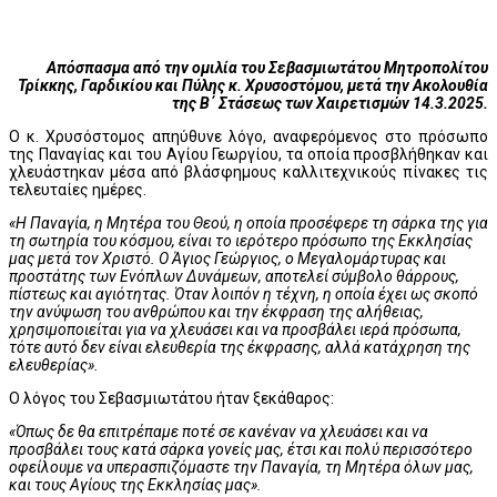
Απόσπασμα από την ομιλία του Σεβασμιωτάτου Μητροπολίτου
Τρίκκης, Γαρδικίου και Πύλης κ. Χρυσοστόμου, μετά την Ακολουθία
της Β΄ Στάσεως των Xαιρετισμών 14.3.2025.
O κ. Χρυσόστομος απηύθυνε λόγο, αναφερόμενος στο πρόσωπο
της Παναγίας και του Αγίου Γεωργίου, τα οποία προσβλήθηκαν και
χλευάστηκαν μέσα από βλάσφημους καλλιτεχνικούς πίνακες τις
τελευταίες ημέρες.
«Η Παναγία, η Μητέρα του Θεού, η οποία προσέφερε τη σάρκα της για
τη σωτηρία του κόσμου, είναι το ιερότερο πρόσωπο της Εκκλησίας
μας μετά τον Χριστό. Ο Άγιος Γεώργιος, ο Μεγαλομάρτυρας και
προστάτης των Ενόπλων Δυνάμεων, αποτελεί σύμβολο θάρρους,
πίστεως και αγιότητας. Όταν λοιπόν η τέχνη, η οποία έχει ως σκοπό
την ανύψωση του ανθρώπου και την έκφραση της αλήθειας,
χρησιμοποιείται για να χλευάσει και να προσβάλει ιερά πρόσωπα,
τότε αυτό δεν είναι ελευθερία της έκφρασης, αλλά κατάχρηση της
ελευθερίας».
Ο λόγος του Σεβασμιωτάτου ήταν ξεκάθαρος:
«Όπως δε θα επιτρέπαμε ποτέ σε κανέναν να χλευάσει και να
προσβάλει τους κατά σάρκα γονείς μας, έτσι και πολύ περισσότερο
οφείλουμε να υπερασπιζόμαστε την Παναγία, τη Μητέρα όλων μας,
και τους Αγίους της Εκκλησίας μας».