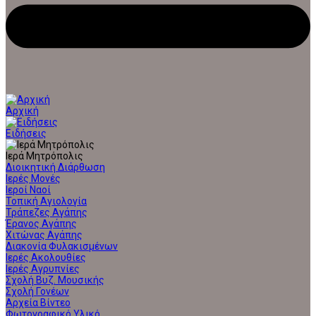
Αρχική
Ειδήσεις
Ιερά Μητρόπολις
Διοικητική Διάρθωση
Ιερές Μονές
Ιεροί Ναοί
Τοπική Αγιολογία
Τράπεζες Αγάπης
Έρανος Αγάπης
Χιτώνας Αγάπης
Διακονία Φυλακισμένων
Ιερές Ακολουθίες
Ιερές Αγρυπνίες
Σχολή Βυζ. Μουσικής
Σχολή Γονέων
Αρχεία Βίντεο
Φωτογραφικό Υλικό