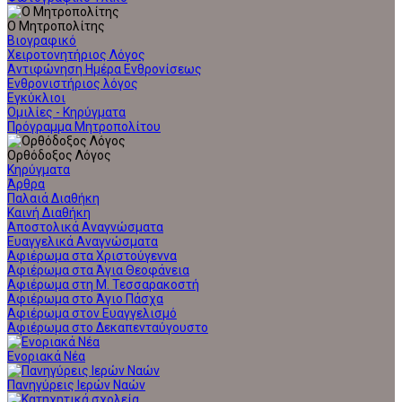
Ο Μητροπολίτης
Βιογραφικό
Χειροτονητήριος Λόγος
Αντιφώνηση Ημέρα Ενθρονίσεως
Ενθρονιστήριος λόγος
Εγκύκλιοι
Ομιλίες - Κηρύγματα
Πρόγραμμα Μητροπολίτου
Ορθόδοξος Λόγος
Κηρύγματα
Άρθρα
Παλαιά Διαθήκη
Καινή Διαθήκη
Αποστολικά Αναγνώσματα
Ευαγγελικά Αναγνώσματα
Αφιέρωμα στα Χριστούγεννα
Αφιέρωμα στα Άγια Θεοφάνεια
Αφιέρωμα στη Μ. Τεσσαρακοστή
Αφιέρωμα στο Άγιο Πάσχα
Αφιέρωμα στον Ευαγγελισμό
Αφιέρωμα στο Δεκαπενταύγουστο
Ενοριακά Νέα
Πανηγύρεις Ιερών Ναών