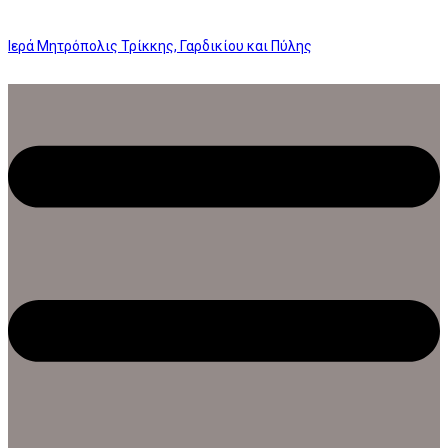
Ιερά Μητρόπολις Τρίκκης, Γαρδικίου και Πύλης