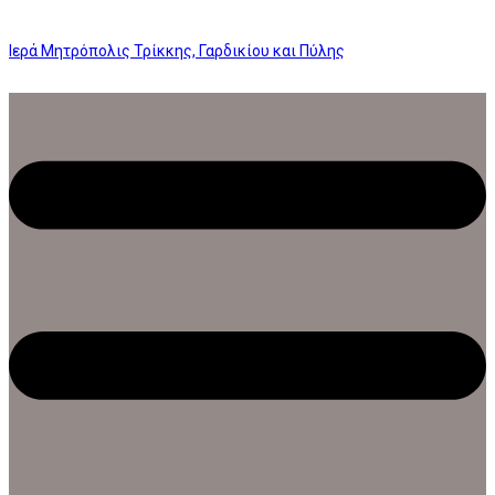
Ιερά Μητρόπολις Τρίκκης, Γαρδικίου και Πύλης