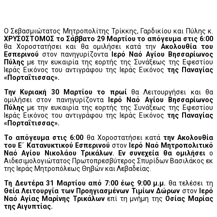
Ο Σεβασμιώτατος Μητροπολίτης Τρίκκης, Γαρδικίου και Πύλης κ.
ΧΡΥΣΟΣΤΟΜΟΣ το Σάββατο 29 Μαρτίου το απόγευμα στις 6:00
θα Χοροστατήσει και θα ομιλήσει κατά την
Ακολουθία του
Εσπερινού
στον πανηγυρίζοντα
Ιερό Ναό Αγίου Βησσαρίωνος
Πύλης
με την ευκαιρία της εορτής της Συνάξεως της Εφεστίου
Ιεράς Εικόνος του αντιγράφου της Ιεράς Εικόνος
της Παναγίας
«Πορταΐτισσας».
Την Κυριακή 30 Μαρτίου το πρωί
θα Λειτουργήσει και θα
ομιλήσει στον πανηγυρίζοντα
Ιερό Ναό Αγίου Βησσαρίωνος
Πύλης
με την ευκαιρία της εορτής της Συνάξεως της Εφεστίου
Ιεράς Εικόνος του αντιγράφου της Ιεράς Εικόνος
της Παναγίας
«Πορταΐτισσας».
Το απόγευμα στις 6:00
θα Χοροστατήσει κατά
την Ακολουθία
του Ε΄ Κατανυκτικού Εσπερινού
στον
Ιερό Ναό Μητροπολιτικό
Ναό Αγίου Νικολάου Τρικάλων. Εν συνεχεία θα
ομιλήσει
ο
Αιδεσιμολογιώτατος Πρωτοπρεσβύτερος Σπυρίδων Βασιλάκος εκ
της Ιεράς Μητροπόλεως Θηβών και Λεβαδείας.
Τη Δευτέρα 31 Μαρτίου από 7:00 έως 9:00 μ.μ.
θα τελέσει τη
Θεία Λειτουργία των Προηγιασμένων Τιμίων Δώρων
στον
Ιερό
Ναό Αγίας Μαρίνης Τρικάλων
επί τη μνήμη της
Οσίας Μαρίας
της Αιγυπτίας
.