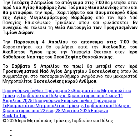
Την
Τετάρτη 2 Απριλίου το απόγευμα στις 7:00
θα μεταβεί στον
Ιερό Ναό Αγίας Βαρβάρας Άνω Τούμπας Θεσσαλονίκης
όπου και
θα μεταφέρει την Ιερά, Χαριτόβρυτο και Θαυματουργό Κάρα
της Αγίας Μεγαλομάρτυρος Βαρβάρας
από τον Ιερό Ναό
Παναγίας Επισκέψεως Τρικάλων όπου και φυλάσσεται.
Εν
συνεχεία
θα τελέσει τη
Θεία Λειτουργία των Προηγιασμένων
Τιμίων Δώρων.
Την
Παρασκευή 4 Απριλίου το απόγευμα στις 7:00
θα
Χοροστατήσει και θα ομιλήσει κατά την
Ακολουθία του
Ακαθίστου Ύμνου
προς την Υπεραγία Θεοτόκο στον
Ιερό
Καθεδρικό Ναό της του Θεού Σοφίας Θεσσαλονίκης.
Το Σάββατο 5
Απριλίου το πρωί
θα μεταβεί στον
Ιερό
Προσκυνηματικό Ναό Αγίου Δημητρίου Θεσσαλονίκης
όπου θα
συμμετάσχει στο τεσσαρακονθήμερο μνημόσυνο του μακαριστού
Μητροπολίτου
Θεσσαλονίκης κυρού Ανθίμου
.
Προηγούμενο άρθρο: Πρόγραμμα Σεβασμιωτάτου Μητροπολίτου
Τρίκκης, Γαρδικίου και Πύλης κ. Χρυσοστόμου από 4 έως 11
Απριλίου 2025
Προηγούμενο
Επόμενο άρθρο: Πρόγραμμα
Σεβασμιωτάτου Μητροπολίτου Τρίκκης, Γαρδικίου και Πύλης κ.
Χρυσοστόμου από 22 έως 28 Μαρτίου 2025
Επόμενο
Back To Top
© 2026 Ιερά Μητρόπολις Τρίκκης, Γαρδικίου και Πύλης