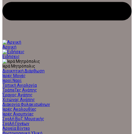
Αρχική
Ειδήσεις
Ιερά Μητρόπολις
Διοικητική Διάρθωση
Ιερές Μονές
Ιεροί Ναοί
Τοπική Αγιολογία
Τράπεζες Αγάπης
Έρανος Αγάπης
Χιτώνας Αγάπης
Διακονία Φυλακισμένων
Ιερές Ακολουθίες
Ιερές Αγρυπνίες
Σχολή Βυζ. Μουσικής
Σχολή Γονέων
Αρχεία Βίντεο
Φωτογραφικό Υλικό