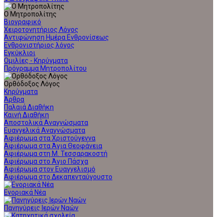
Ο Μητροπολίτης
Βιογραφικό
Χειροτονητήριος Λόγος
Αντιφώνηση Ημέρα Ενθρονίσεως
Ενθρονιστήριος λόγος
Εγκύκλιοι
Ομιλίες - Κηρύγματα
Πρόγραμμα Μητροπολίτου
Ορθόδοξος Λόγος
Κηρύγματα
Άρθρα
Παλαιά Διαθήκη
Καινή Διαθήκη
Αποστολικά Αναγνώσματα
Ευαγγελικά Αναγνώσματα
Αφιέρωμα στα Χριστούγεννα
Αφιέρωμα στα Άγια Θεοφάνεια
Αφιέρωμα στη Μ. Τεσσαρακοστή
Αφιέρωμα στο Άγιο Πάσχα
Αφιέρωμα στον Ευαγγελισμό
Αφιέρωμα στο Δεκαπενταύγουστο
Ενοριακά Νέα
Πανηγύρεις Ιερών Ναών