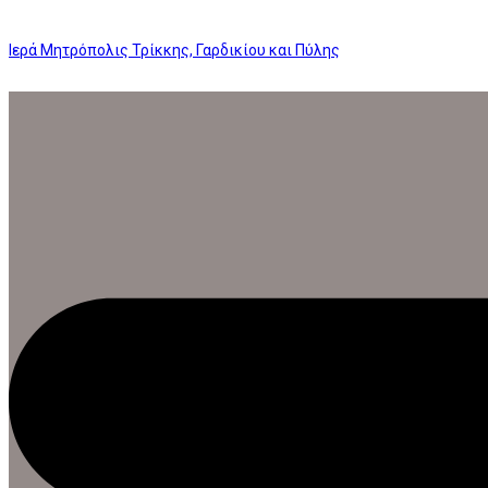
Ιερά Μητρόπολις Τρίκκης, Γαρδικίου και Πύλης