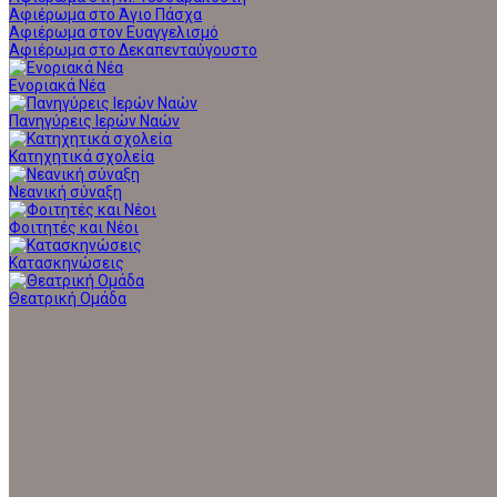
Αφιέρωμα στο Άγιο Πάσχα
Αφιέρωμα στον Ευαγγελισμό
Αφιέρωμα στο Δεκαπενταύγουστο
Ενοριακά Νέα
Πανηγύρεις Ιερών Ναών
Κατηχητικά σχολεία
Νεανική σύναξη
Φοιτητές και Νέοι
Κατασκηνώσεις
Θεατρική Ομάδα