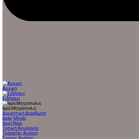
Αρχική
Ειδήσεις
Ιερά Μητρόπολις
Διοικητική Διάρθωση
Ιερές Μονές
Ιεροί Ναοί
Τοπική Αγιολογία
Τράπεζες Αγάπης
Έρανος Αγάπης