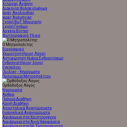
Χιτώνας Αγάπης
Διακονία Φυλακισμένων
Ιερές Ακολουθίες
Ιερές Αγρυπνίες
Σχολή Βυζ. Μουσικής
Σχολή Γονέων
Αρχεία Βίντεο
Φωτογραφικό Υλικό
Ο Μητροπολίτης
Βιογραφικό
Χειροτονητήριος Λόγος
Αντιφώνηση Ημέρα Ενθρονίσεως
Ενθρονιστήριος λόγος
Εγκύκλιοι
Ομιλίες - Κηρύγματα
Πρόγραμμα Μητροπολίτου
Ορθόδοξος Λόγος
Κηρύγματα
Άρθρα
Παλαιά Διαθήκη
Καινή Διαθήκη
Αποστολικά Αναγνώσματα
Ευαγγελικά Αναγνώσματα
Αφιέρωμα στα Χριστούγεννα
Αφιέρωμα στα Άγια Θεοφάνεια
Αφιέρωμα στη Μ. Τεσσαρακοστή