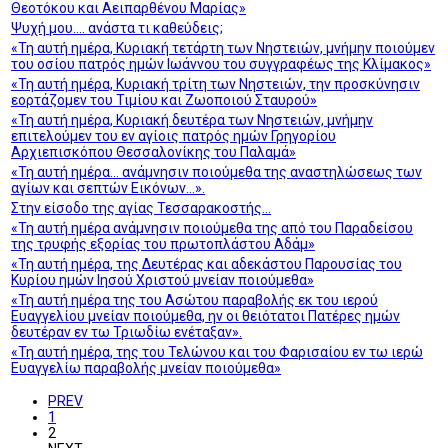
Θεοτόκου και Αειπαρθένου Μαρίας»
Ψυχή μου…. ανάστα τι καθεύδεις;
«Τη αυτή ημέρα, Κυριακή τετάρτη των Νηστειών, μνήμην ποιούμεν
του οσίου πατρός ημών Ιωάννου του συγγραφέως της Κλίμακος»
«Τη αυτή ημέρα, Κυριακή τρίτη των Νηστειών, την προσκύνησιν
εορτάζομεν του Τιμίου και Ζωοποιού Σταυρού»
«Τη αυτή ημέρα, Κυριακή δευτέρα των Νηστειών, μνήμην
επιτελούμεν του εν αγίοις πατρός ημών Γρηγορίου
Αρχιεπισκόπου Θεσσαλονίκης του Παλαμά»
«Τη αυτή ημέρα… ανάμνησιν ποιούμεθα της αναστηλώσεως των
αγίων και σεπτών Εικόνων…».
Στην είσοδο της αγίας Τεσσαρακοστής…
«Τη αυτή ημέρα ανάμνησιν ποιούμεθα της από του Παραδείσου
της τρυφής εξορίας του πρωτοπλάστου Αδάμ»
«Τη αυτή ημέρα, της Δευτέρας και αδεκάστου Παρουσίας του
Κυρίου ημών Ιησού Χριστού μνείαν ποιούμεθα»
«Τη αυτή ημέρα της του Ασώτου παραβολής εκ του ιερού
Ευαγγελίου μνείαν ποιούμεθα, ην οι θειότατοι Πατέρες ημών
δευτέραν εν τω Τριωδίω ενέταξαν».
«Τη αυτή ημέρα, της του Τελώνου και του Φαρισαίου εν τω ιερώ
Ευαγγελίω παραβολής μνείαν ποιούμεθα»
PREV
1
2