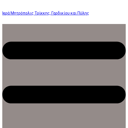
Ιερά Μητρόπολις Τρίκκης, Γαρδικίου και Πύλης