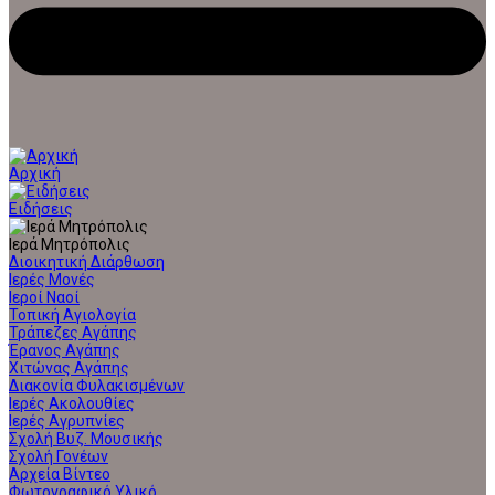
Αρχική
Ειδήσεις
Ιερά Μητρόπολις
Διοικητική Διάρθωση
Ιερές Μονές
Ιεροί Ναοί
Τοπική Αγιολογία
Τράπεζες Αγάπης
Έρανος Αγάπης
Χιτώνας Αγάπης
Διακονία Φυλακισμένων
Ιερές Ακολουθίες
Ιερές Αγρυπνίες
Σχολή Βυζ. Μουσικής
Σχολή Γονέων
Αρχεία Βίντεο
Φωτογραφικό Υλικό