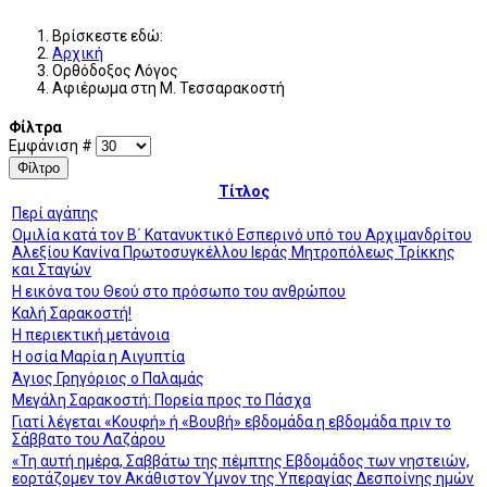
Βρίσκεστε εδώ:
Αρχική
Ορθόδοξος Λόγος
Αφιέρωμα στη Μ. Τεσσαρακοστή
Φίλτρα
Εμφάνιση #
Φίλτρο
Τίτλος
Περί αγάπης
Ομιλία κατά τον Β΄ Κατανυκτικό Εσπερινό υπό του Αρχιμανδρίτου
Αλεξίου Κανίνα Πρωτοσυγκέλλου Ιεράς Μητροπόλεως Τρίκκης
και Σταγών
Η εικόνα του Θεού στο πρόσωπο του ανθρώπου
Καλή Σαρακοστή!
Η περιεκτική μετάνοια
Η οσία Μαρία η Αιγυπτία
Άγιος Γρηγόριος ο Παλαμάς
Μεγάλη Σαρακοστή: Πορεία προς το Πάσχα
Γιατί λέγεται «Κουφή» ή «Βουβή» εβδομάδα η εβδομάδα πριν το
Σάββατο του Λαζάρου
«Τη αυτή ημέρα, Σαββάτω της πέμπτης Εβδομάδος των νηστειών,
εορτάζομεν τον Ακάθιστον Ύμνον της Υπεραγίας Δεσποίνης ημών