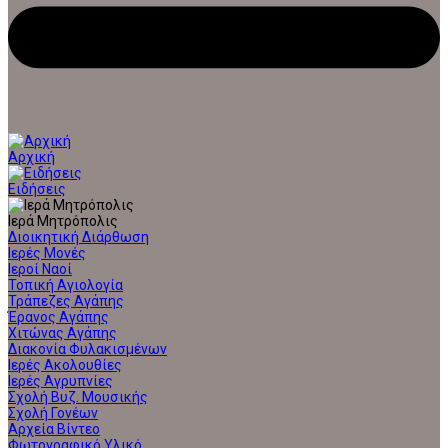
Αρχική
Ειδήσεις
Ιερά Μητρόπολις
Διοικητική Διάρθωση
Ιερές Μονές
Ιεροί Ναοί
Τοπική Αγιολογία
Τράπεζες Αγάπης
Έρανος Αγάπης
Χιτώνας Αγάπης
Διακονία Φυλακισμένων
Ιερές Ακολουθίες
Ιερές Αγρυπνίες
Σχολή Βυζ. Μουσικής
Σχολή Γονέων
Αρχεία Βίντεο
Φωτογραφικό Υλικό