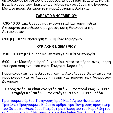
αρτοκλασίας και Θείου Κηρύγματος. Εν συνεχεία Ιερά Λιτανεία της
Ιεράς Εικόνος των Παμεγίστων Ταξιαρχών σε οδούς της Ενορίας.
Μετά το πέρας θα παρατεθεί παραδοσιακή φιλοξενία.
ΣΑΒΒΑΤΟ 8 ΝΟΕΜΒΡΙΟΥ:
7:30-10:00 π.μ.:
Όρθρος και εν συνεχεία Πανηγυρική Θεία
Λειτουργία μετά Θείου Κηρύγματος και η Ακολουθία της
Αρτοκλασίας.
6:00 μ.μ.:
Ιερά Παράκληση των Τιμίων Ταξιαρχών.
ΚΥΡΙΑΚΗ 9 ΝΟΕΜΒΡΙΟΥ:
7:30-10:00 π.μ.:
Όρθρος και εν συνεχεία Θεία Λειτουργία.
6:00 μ.μ.:
Μυστήριο Ιερού Ευχελαίου. Μετά το πέρας αναχώρηση
του Ιερού Λειψάνου του Αγίου Γεωργίου Καρσλίδη.
Παρακαλούνται οι φιλέορτοι και φιλακόλουθοι Χριστιανοί να
προσέλθουν και να λάβουν τη χάρη και ευλογία των Ασωμάτων
Δυνάμεων.
Ο Ιερός Ναός θα είναι ανοιχτός από 7:00 το πρωί έως 12:00 το
μεσημέρι καί από 5:00 το απόγευμα έως 8:30 το βράδυ.
Προηγούμενο άρθρο: Πανήγυρις Ιερού Ναού Αγίου Νεκταρίου
Τρικάλων
Προηγούμενο
Επόμενο άρθρο: Ιερά Πανήγυρις προς τιμήν
του Οσίου και Θεοφόρου Πατρός ημών Γεωργίου του Καρσλίδη του
εν Δράμα στον Ιερό Μητροπολιτικό Ναό Αγίου Νικολάου Τρικάλων