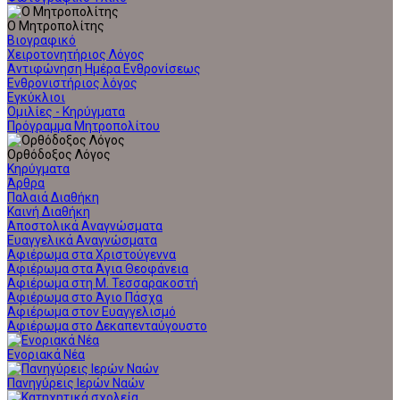
Ο Μητροπολίτης
Βιογραφικό
Χειροτονητήριος Λόγος
Αντιφώνηση Ημέρα Ενθρονίσεως
Ενθρονιστήριος λόγος
Εγκύκλιοι
Ομιλίες - Κηρύγματα
Πρόγραμμα Μητροπολίτου
Ορθόδοξος Λόγος
Κηρύγματα
Άρθρα
Παλαιά Διαθήκη
Καινή Διαθήκη
Αποστολικά Αναγνώσματα
Ευαγγελικά Αναγνώσματα
Αφιέρωμα στα Χριστούγεννα
Αφιέρωμα στα Άγια Θεοφάνεια
Αφιέρωμα στη Μ. Τεσσαρακοστή
Αφιέρωμα στο Άγιο Πάσχα
Αφιέρωμα στον Ευαγγελισμό
Αφιέρωμα στο Δεκαπενταύγουστο
Ενοριακά Νέα
Πανηγύρεις Ιερών Ναών