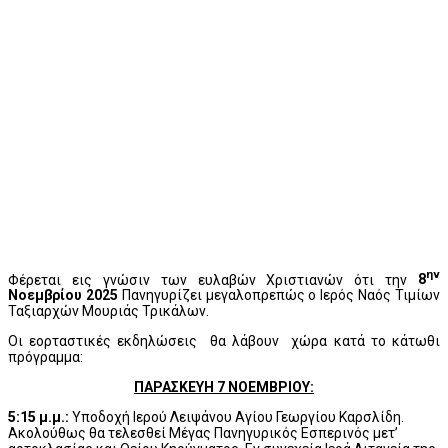
ην
Φέρεται εις γνώσιν των ευλαβών Χριστιανών ότι την
8
Νοεμβρίου 2025
Πανηγυρίζει μεγαλοπρεπώς ο Ιερός Ναός Τιμίων
Ταξιαρχών Μουριάς Τρικάλων.
Οι εορταστικές εκδηλώσεις θα λάβουν χώρα κατά το κάτωθι
πρόγραμμα:
ΠΑΡΑΣΚΕΥΗ 7 ΝΟΕΜΒΡΙΟΥ:
5:15 μ.μ.:
Υποδοχή Ιερού Λειψάνου Αγίου Γεωργίου Καρσλίδη.
Ακολούθως θα τελεσθεί Μέγας Πανηγυρικός Εσπερινός μετ’