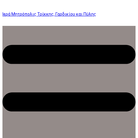
Ιερά Μητρόπολις Τρίκκης, Γαρδικίου και Πύλης